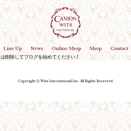
Line Up
News
Online Shop
Shop
Contact
くは削除してブログを始めてください !
Copyright ⓒ Wits International Inc. All Rights Reserved.